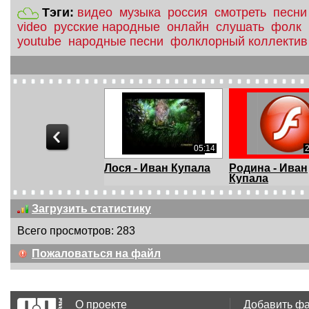
Тэги:
видео
музыка
россия
смотреть
песни
video
русские народные
онлайн
слушать
фолк
youtube
народные песни
фолклорный коллектив
30.47 Мб
05:14
ратейники -
Лося - Иван Купала
Родина - Иван
олай Емелин
Купала
Загрузить статистику
Всего просмотров: 283
Пожаловаться на файл
О проекте
Добавить ф