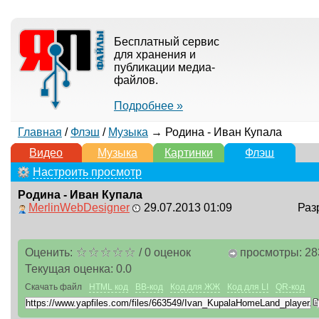
Бесплатный сервис
для хранения и
публикации медиа-
файлов.
Подробнее »
Главная
/
Флэш
/
Музыка
→ Родина - Иван Купала
Видео
Музыка
Картинки
Флэш
Настроить просмотр
Родина - Иван Купала
MerlinWebDesigner
29.07.2013 01:09
Раз
Оценить:
/
0
оценок
просмотры: 28
Текущая оценка:
0.0
Скачать файл
HTML код
BB-код
Код для ЖЖ
Код для LI
QR-код