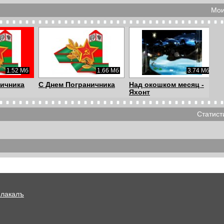
Мои
1.52 Мб
1.66 Мб
3.74 Мб
ничника
С Днем Пограничника
Над окошком месяц -
Яхонт
Статист
Плакалъ