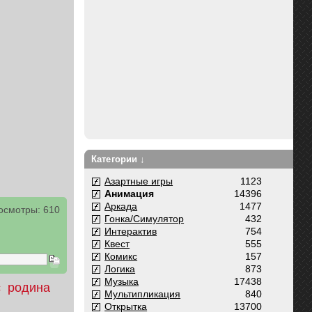
Категории ↓
Азартные игры
1123
Анимация
14396
Аркада
1477
осмотры: 610
Гонка/Симулятор
432
Интерактив
754
Квест
555
Комикс
157
Логика
873
Музыка
17438
c
родина
Мультипликация
840
Открытка
13700