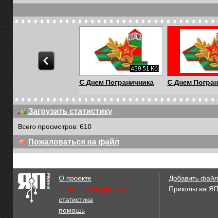
433.66 Кб
459.51 Кб
Днем Пограничника
С Днем Пограничника
С Днем Погра
Загрузить статистику
Всего просмотров: 610
Пожаловаться на файл
О проекте
Добавить файл
размещение рекламы
Приколы на Я
статистика
помощь