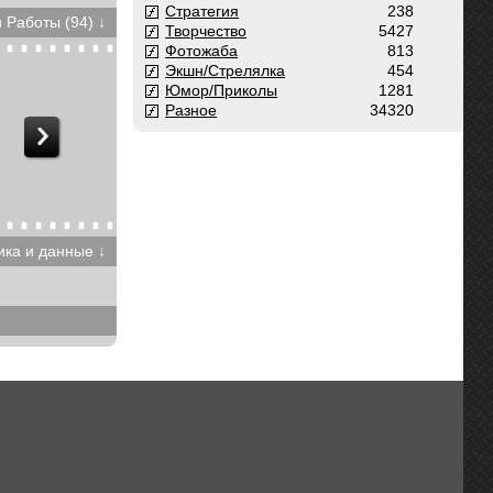
Стратегия
238
 Работы (94) ↓
Творчество
5427
Фотожаба
813
Экшн/Стрелялка
454
Юмор/Приколы
1281
Разное
34320
ика и данные ↓