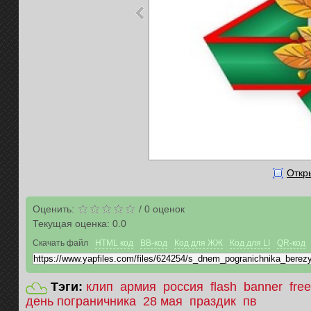
Откр
Оценить:
/
0
оценок
Текущая оценка:
0.0
Скачать файл
HTML код
BB-код
Код для ЖЖ
Код для LI
QR-код
Тэги:
клип
армия
россия
flash
banner
free
день пограничника
28 мая
праздик
пв