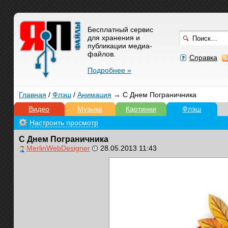
Бесплатный сервис
для хранения и
публикации медиа-
файлов.
Справка
Подробнее »
Главная
/
Флэш
/
Анимация
→ С Днем Пограничника
Видео
Музыка
Картинки
Флэш
Настроить просмотр
С Днем Пограничника
MerlinWebDesigner
28.05.2013 11:43