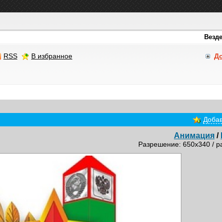
RSS
В избранное
Д
Добав
Анимация
/
Разрешение: 650x340 / р