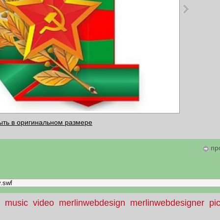
ыть в оригинальном размере
пр
music
video
merlinwebdesign
merlinwebdesigner
pi