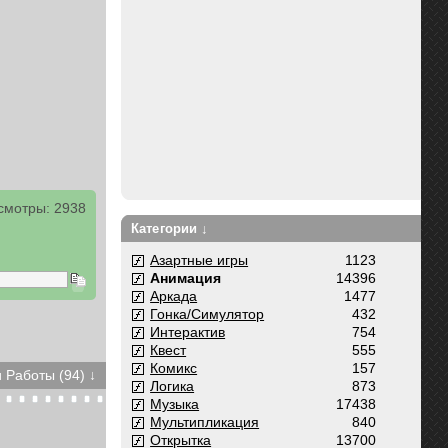
смотры: 2938
Категории ↓
Азартные игры
1123
Анимация
14396
Аркада
1477
Гонка/Симулятор
432
Интерактив
754
Квест
555
Комикс
157
 Работы (94) ↓
Логика
873
Музыка
17438
Мультипликация
840
Открытка
13700