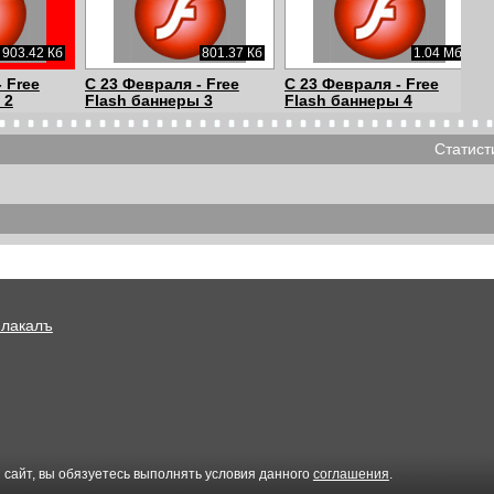
903.42 Кб
801.37 Кб
1.04 Мб
 Free
С 23 Февраля - Free
С 23 Февраля - Free
 2
Flash баннеры 3
Flash баннеры 4
Статист
2.09 Мб
2.76 Мб
851.21 Кб
чер
С 8 Марта - Made in
С 8 Марта - Моя
Russia
малышка
Плакалъ
01:54
27.66 Мб
2.44 Мб
на
Бабкины Внуки -
Бабкины Внуки - Дым/
ор
PlayList
Дымом потянуло
 сайт, вы обязуетесь выполнять условия данного
соглашения
.