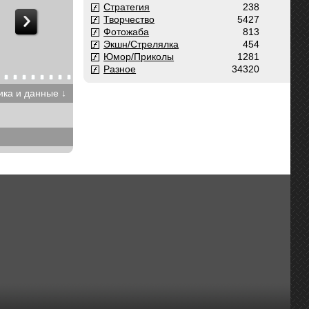
Стратегия
238
Творчество
5427
Фотожаба
813
Экшн/Стрелялка
454
Юмор/Приколы
1281
Разное
34320
ика и данные ↓