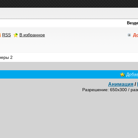
RSS
В избранное
Д
неры 2
Добав
Анимация
/
Разрешение: 650x300 / раз