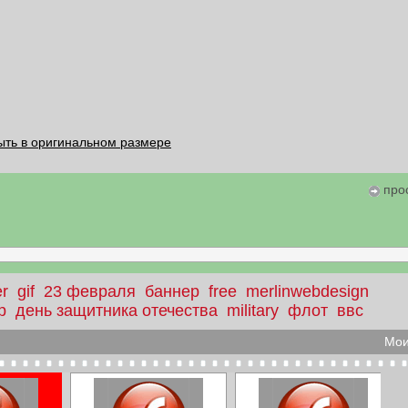
ыть в оригинальном размере
про
r
gif
23 февраля
баннер
free
merlinwebdesign
р
день защитника отечества
military
флот
ввс
Мои