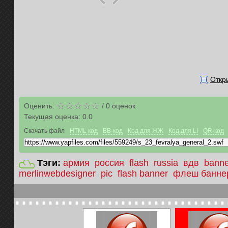
Откр
Оценить:
/
0
оценок
Текущая оценка:
0.0
Скачать файл
HTML код
BB-код
Код для ЖЖ
Код для LI
QR-код
Тэги:
армия
россия
flash
russia
вдв
banne
merlinwebdesigner
pic
flash banner
флеш банне