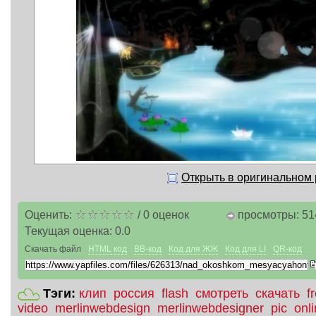
Открыть в оригинальном
Оценить:
/
0
оценок
просмотры: 51
Текущая оценка:
0.0
Скачать файл
HTML код
BB-код
Код для ЖЖ
Код для LI
QR-код
Тэги:
клип
россия
flash
смотреть
скачать
f
video
merlinwebdesign
merlinwebdesigner
pic
onl