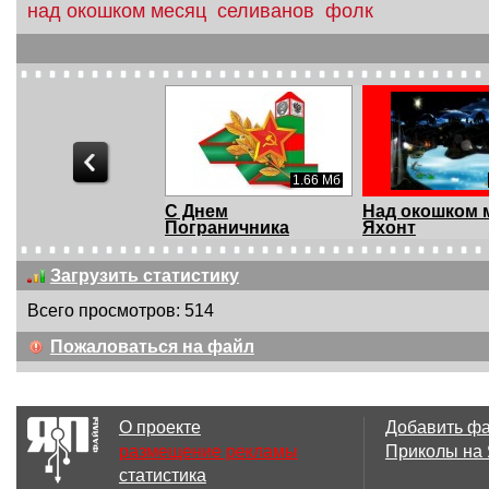
над окошком месяц
селиванов
фолк
1.52 Мб
1.66 Мб
нем
С Днем
Над окошком м
раничника
Пограничника
Яхонт
Загрузить статистику
Всего просмотров: 514
Пожаловаться на файл
О проекте
Добавить ф
размещение рекламы
Приколы на
статистика