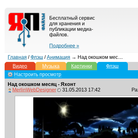
Бесплатный сервис
для хранения и
публикации медиа-
файлов.
Подробнее »
Главная
/
Флэш
/
Анимация
→ Над окошком месяц - Яхонт
Видео
Музыка
Картинки
Флэш
Настроить просмотр
Над окошком месяц - Яхонт
MerlinWebDesigner
31.05.2013 17:42
Ра