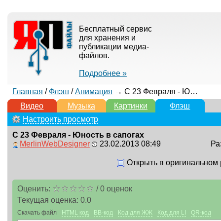
Бесплатный сервис
для хранения и
публикации медиа-
файлов.
Подробнее »
Главная
/
Флэш
/
Анимация
→ С 23 Февраля - Юность в сапогах
Видео
Музыка
Картинки
Флэш
Настроить просмотр
С 23 Февраля - Юность в сапогах
MerlinWebDesigner
23.02.2013 08:49
Ра
Открыть в оригинальном
Оценить:
/
0
оценок
Текущая оценка:
0.0
Скачать файл
HTML код
BB-код
Код для ЖЖ
Код для LI
QR-код