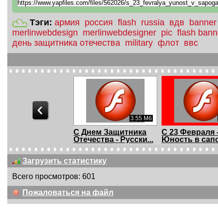
Тэги:
армия
россия
flash
russia
вдв
banner
merlinwebdesign
merlinwebdesigner
pic
flash bann
день защитника отечества
military
флот
ввс
2.2 Мб
3.55 Мб
3 Февраля -
С Днем Защитника
С 23 Февраля 
ские
Отечества - Русски...
Юность в сап
Загрузить статистику
Всего просмотров: 601
05:20
01:54
Пожаловаться на файл
оведь - Михаил
Отче Наш Дивна
Бабкины Внук
г
Любоевич и хор
PlayList
Мелод...