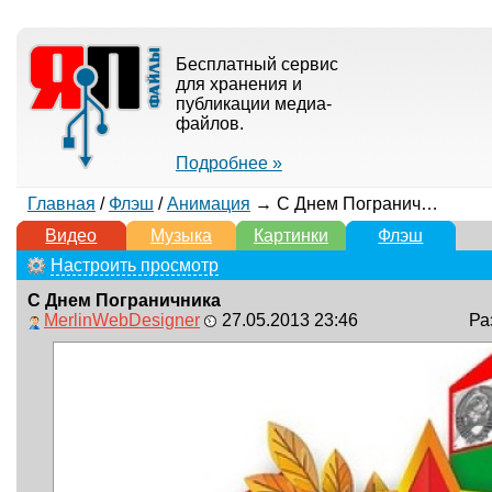
Бесплатный сервис
для хранения и
публикации медиа-
файлов.
Подробнее »
Главная
/
Флэш
/
Анимация
→ С Днем Пограничника
Видео
Музыка
Картинки
Флэш
Настроить просмотр
С Днем Пограничника
MerlinWebDesigner
27.05.2013 23:46
Ра