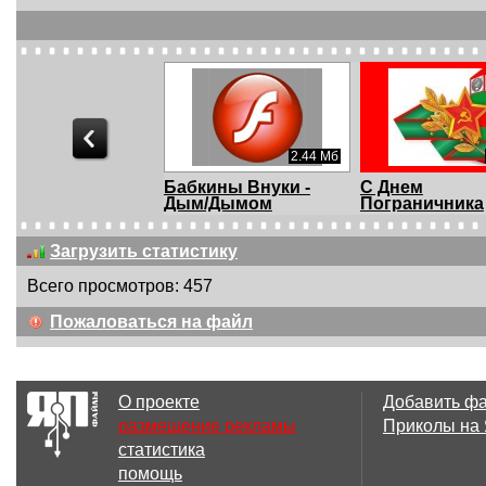
27.66 Мб
2.44 Мб
кины Внуки -
Бабкины Внуки -
С Днем
yList
Дым/Дымом
Пограничника
потянуло
Загрузить статистику
Всего просмотров: 457
Пожаловаться на файл
О проекте
Добавить ф
размещение рекламы
Приколы на
статистика
помощь