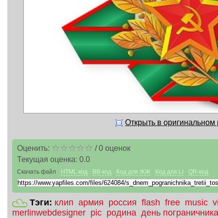
Открыть в оригинальном
Оценить:
/
0
оценок
Текущая оценка:
0.0
Скачать файл
HTML код
BB-код
Код для ЖЖ
Код для LI
QR-код
Тэги:
клип
армия
россия
flash
free
music
v
merlinwebdesigner
pic
родина
день пограничник